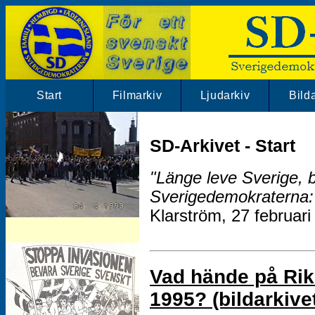
Start
Filmarkiv
Ljudarkiv
Bild
SD-Arkivet - Start
"Länge leve Sverige, 
Sverigedemokraterna: 
Klarström, 27 februari
SD-Arkivet har mängder av SD klipp.
Besök vårt filmarkiv!
Vad hände på Rik
1995? (bildarkive