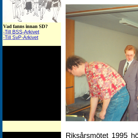
Vad fanns innan SD?
-Till BSS-Arkivet
-Till SvP-Arkivet
Riksårsmötet 1995 höl