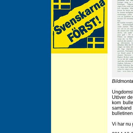
Besök vårt arkiv för dekaler!
Bildmonta
Ungdomsf
Utöver de
kom bulle
samband 
bulletinen
Vi har nu 