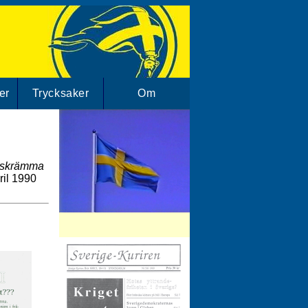
er
Trycksaker
Om
h skrämma
ril 1990
SD-Arkivet har mängder av SD klipp.
Besök vårt filmarkiv!