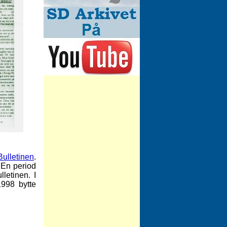
ulletinen
.
 En period
letinen. I
998 bytte