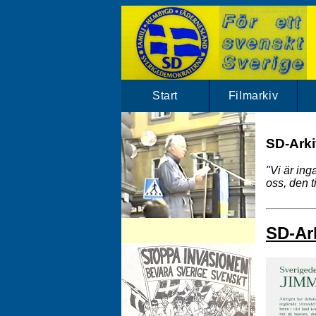
Start
Filmarkiv
SD-Arkiv
"Vi är in
oss, den t
SD-Arkivet har mängder av SD klipp.
SD-Ark
Besök vårt filmarkiv!