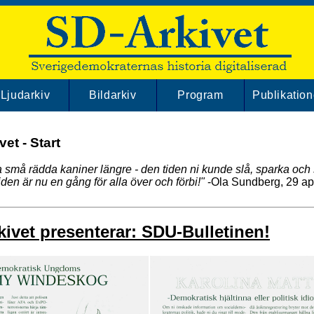
Ljudarkiv
Bildarkiv
Program
Publikation
et - Start
ga små rädda kaniner längre - den tiden ni kunde slå, sparka oc
iden är nu en gång för alla över och förbi!"
-Ola Sundberg, 29 ap
ivet presenterar: SDU-Bulletinen!