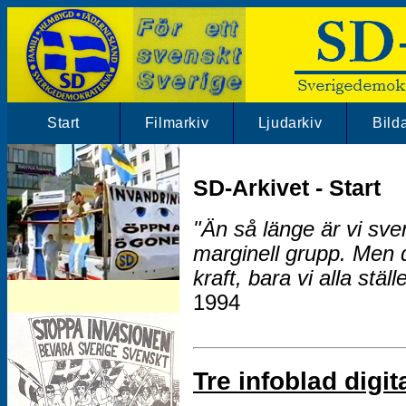
Start
Filmarkiv
Ljudarkiv
Bild
SD-Arkivet - Start
"Än så länge är vi sv
marginell grupp. Men 
kraft, bara vi alla ställ
SD-Arkivet har mängder av SD klipp.
1994
Besök vårt filmarkiv!
Tre infoblad digit