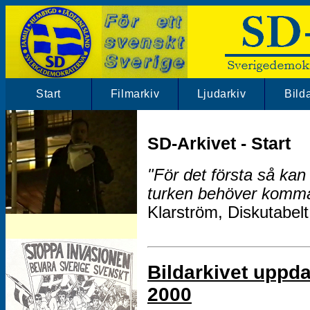
Start
Filmarkiv
Ljudarkiv
Bild
SD-Arkivet - Start
"För det första så kan
turken behöver komma
Klarström, Diskutabelt
SD-Arkivet har mängder av SD klipp.
Besök vårt filmarkiv!
Bildarkivet uppda
2000