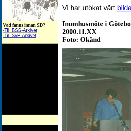
Vi har utökat vårt
bild
Inomhusmöte i Götebo
Vad fanns innan SD?
2000.11.XX
-Till BSS-Arkivet
-Till SvP-Arkivet
Foto: Okänd