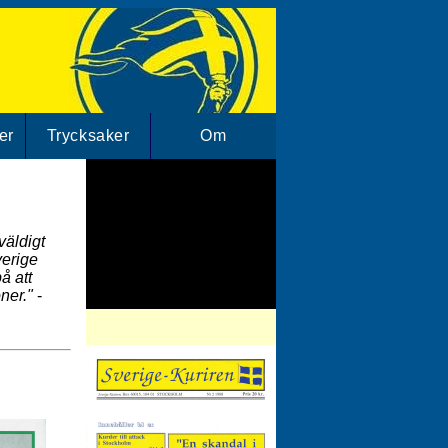
er
Trycksaker
Om
väldigt
verige
å att
oner."
-