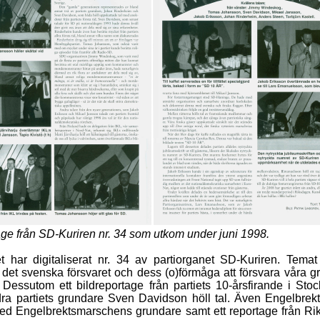
ge från SD-Kuriren nr. 34 som utkom under juni 1998.
t har digitaliserat nr. 34 av partiorganet SD-Kuriren. Temat
 det svenska försvaret och dess (o)förmåga att försvara våra g
t. Dessutom ett bildreportage från partiets 10-årsfirande i Sto
ra partiets grundare Sven Davidson höll tal. Även Engelbrek
med Engelbrektsmarschens grundare samt ett reportage från Ri