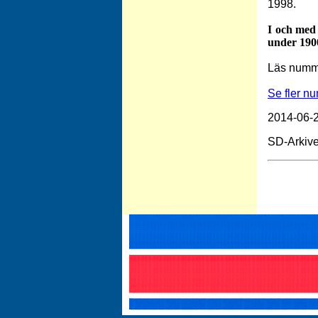
1998.
I och med
under 1900
Läs numm
Se fler n
2014-06-2
SD-Arkive