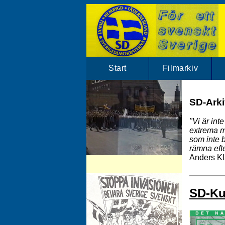
Start
Filmarkiv
SD-Arkiv
"Vi är int
extrema m
som inte b
rämna efte
Anders Kl
SD-Arkivet har mängder av SD klipp.
Besök vårt filmarkiv!
SD-Kur