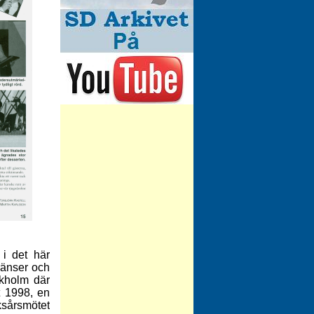
 i det här
ränser och
ckholm där
t 1998, en
ksårsmötet