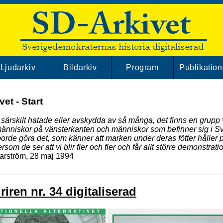
Ljudarkiv
Bildarkiv
Program
Publikation
et - Start
e särskilt hatade eller avskydda av så många, det finns en grupp 
änniskor på vänsterkanten och människor som befinner sig i S
orde göra det, som känner att marken under deras fötter håller p
rsom de ser att vi blir fler och fler och får allt större demonstrati
arström, 28 maj 1994
iren nr. 34 digitaliserad