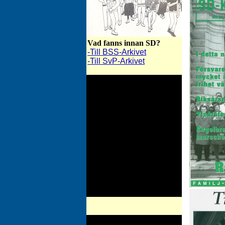
Vad fanns innan SD?
-Till BSS-Arkivet
-Till SvP-Arkivet