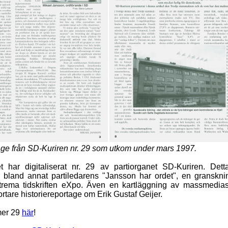
ge från SD-Kuriren nr. 29 som utkom under mars 1997.
t har digitaliserat nr. 29 av partiorganet SD-Kuriren. De
r bland annat partiledarens "Jansson har ordet", en granskn
trema tidskriften eXpo. Även en kartläggning av massmedi
ortare historiereportage om Erik Gustaf Geijer.
er 29
här
!