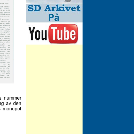
tta nummer
ing av den
as monopol