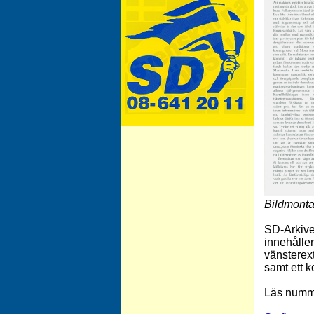
Besök vårt arkiv för dekaler!
Bildmonta
SD-Arkive
innehålle
vänsterex
samt ett k
Läs numm