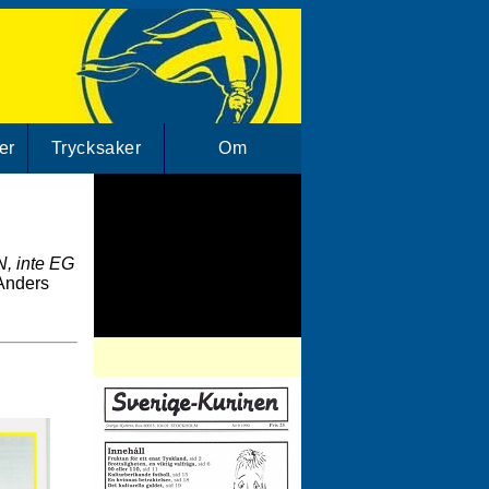
er
Trycksaker
Om
N, inte EG
Anders