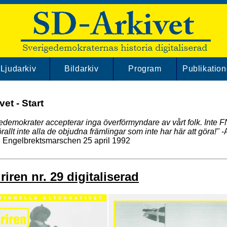
Ljudarkiv
Bildarkiv
Program
Publikation
et - Start
edemokrater accepterar inga överförmyndare av vårt folk. Inte F
rallt inte alla de objudna främlingar som inte har här att göra!"
-
, Engelbrektsmarschen 25 april 1992
iren nr. 29 digitaliserad