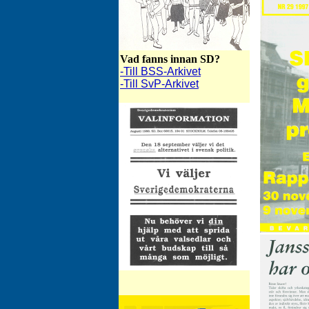
Vad fanns innan SD?
-Till BSS-Arkivet
-Till SvP-Arkivet
SD-Bulletinen augusti 1988 (valinfo)