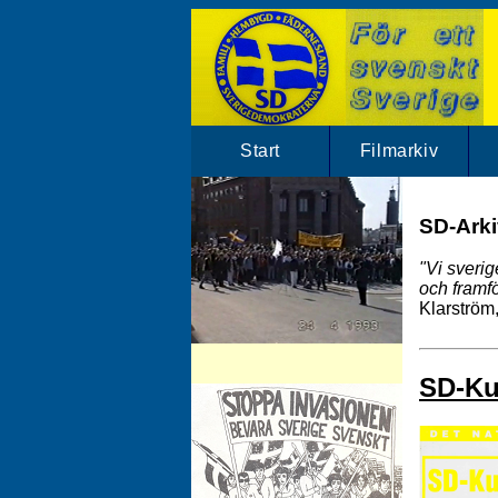
Start
Filmarkiv
SD-Arkiv
"Vi sverig
och framfö
Klarström
SD-Arkivet har mängder av SD klipp.
Besök vårt filmarkiv!
SD-Kur