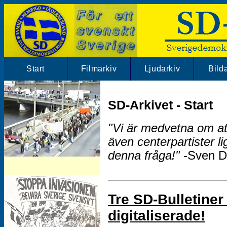
Start
Filmarkiv
Ljudarkiv
Bild
SD-Arkivet - Start
"Vi är medvetna om at
även centerpartister lig
denna fråga!"
-Sven Da
SD-Arkivet har mängder av SD klipp.
Besök vårt filmarkiv!
Tre SD-Bulletiner
digitaliserade!