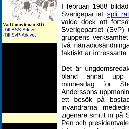
I februari 1988 bilda
Sverigepartiet
splittra
valde dock att fortsä
Vad fanns innan SD?
Sverigepartiet (SvP)
-Till BSS-Arkivet
-Till SvP-Arkivet
gruppens verksamhet 
två närradiosändning
faktiskt är intressanta
Det är ungdomsredak
bland annat upp 
minnesdag för Stal
Anderssons uppmaning
ett besök på bostad
invandrarna, mediedr
zigenare smitit in på
Pen och presidentvale