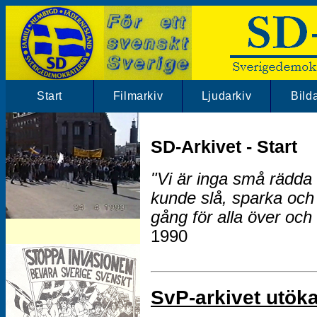
Start
Filmarkiv
Ljudarkiv
Bild
SD-Arkivet - Start
"Vi är inga små rädda 
kunde slå, sparka och
gång för alla över och 
SD-Arkivet har mängder av SD klipp.
1990
Besök vårt filmarkiv!
SvP-arkivet utök