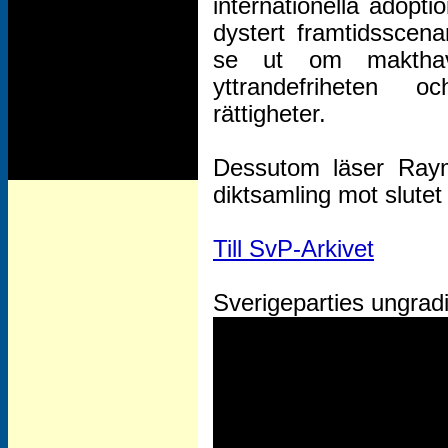
internationella adopt
dystert framtidsscen
se ut om makthava
yttrandefriheten 
rättigheter.
Dessutom läser Raym
diktsamling mot slutet
Till SvP-Arkivet
Sverigeparties ungrad